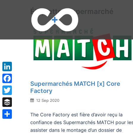
Aller
Étiquette :
supermarché
au
contenu
LinkedIn
Supermarchés MATCH [x] Core
Facebook
Factory
Twitter
12 Sep 2020
Buffer
The Core Factory est fière d’avoir reçu la
confiance des Supermarchés MATCH pour le
Partager
assister dans le montage d’un dossier de