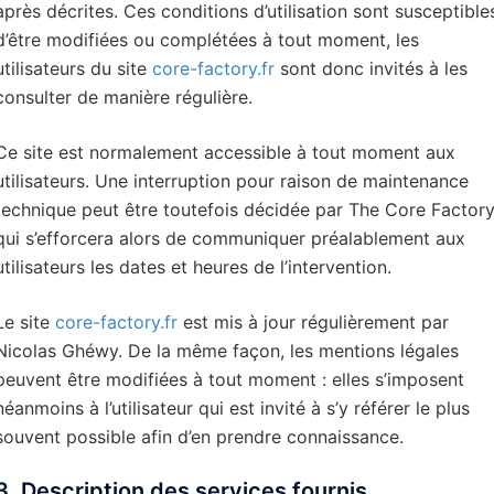
après décrites. Ces conditions d’utilisation sont susceptible
d’être modifiées ou complétées à tout moment, les
utilisateurs du site
core-factory.fr
sont donc invités à les
consulter de manière régulière.
Ce site est normalement accessible à tout moment aux
utilisateurs. Une interruption pour raison de maintenance
technique peut être toutefois décidée par The Core Factory
qui s’efforcera alors de communiquer préalablement aux
utilisateurs les dates et heures de l’intervention.
Le site
core-factory.fr
est mis à jour régulièrement par
Nicolas Ghéwy. De la même façon, les mentions légales
peuvent être modifiées à tout moment : elles s’imposent
néanmoins à l’utilisateur qui est invité à s’y référer le plus
souvent possible afin d’en prendre connaissance.
3. Description des services fournis.