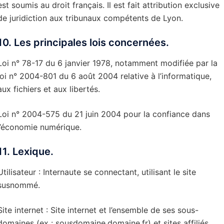
est soumis au droit français. Il est fait attribution exclusive
de juridiction aux tribunaux compétents de Lyon.
10. Les principales lois concernées.
Loi n° 78-17 du 6 janvier 1978, notamment modifiée par la
loi n° 2004-801 du 6 août 2004 relative à l’informatique,
aux fichiers et aux libertés.
Loi n° 2004-575 du 21 juin 2004 pour la confiance dans
l’économie numérique.
11. Lexique.
Utilisateur : Internaute se connectant, utilisant le site
susnommé.
Site internet : Site internet et l’ensemble de ses sous-
domaines (ex : sousdomaine.domaine.fr) et sites affiliés.