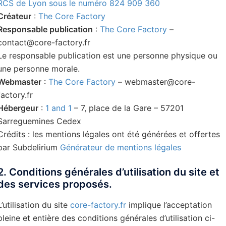
RCS de Lyon sous le numéro 824 909 360
Créateur
:
The Core Factory
Responsable publication
:
The Core Factory
–
contact@core-factory.fr
Le responsable publication est une personne physique ou
une personne morale.
Webmaster
:
The Core Factory
– webmaster@core-
factory.fr
Hébergeur
:
1 and 1
– 7, place de la Gare – 57201
Sarreguemines Cedex
Crédits : les mentions légales ont été générées et offertes
par Subdelirium
Générateur de mentions légales
2. Conditions générales d’utilisation du site et
des services proposés.
L’utilisation du site
core-factory.fr
implique l’acceptation
pleine et entière des conditions générales d’utilisation ci-