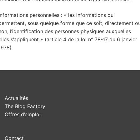
Informations personnelles : « les informations qui
permettent, sous quelque forme que ce soit, directement o
non, l’identification des personnes physiques auxquelles
elles s’appliquent » (article 4 de la loi n° 78-17 du 6 janvier
1978).
Actualités
The Blog Factory
Offres d’emploi
Contact